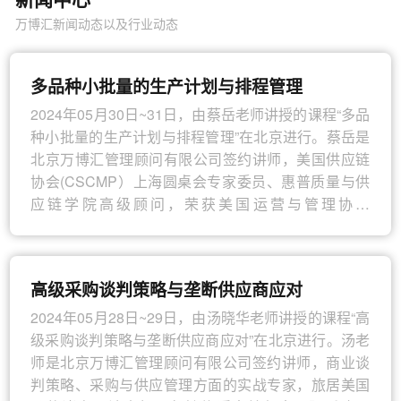
万博汇新闻动态以及行业动态
多品种小批量的生产计划与排程管理
2024年05月30日~31日，由蔡岳老师讲授的课程“多品
种小批量的生产计划与排程管理”在北京进行。蔡岳是
北京万博汇管理顾问有限公司签约讲师，美国供应链
协会(CSCMP）上海圆桌会专家委员、惠普质量与供
应链学院高级顾问，荣获美国运营与管理协会
(APICS）CPIM证书，精益六西格玛黑带
从事培训近十年，现为各家知名培训机构的签约讲
高级采购谈判策略与垄断供应商应对
师。
2024年05月28日~29日，由汤晓华老师讲授的课程“高
在培训之前，蔡老师在制造业有十多年从业经验，在
级采购谈判策略与垄断供应商应对”在北京进行。汤老
500强企业担任供应链管理的管理职位，涉及领域包括
师是北京万博汇管理顾问有限公司签约讲师，商业谈
生产计划、库存控制、sourcing、物料管理、仓储管
判策略、采购与供应管理方面的实战专家，旅居美国