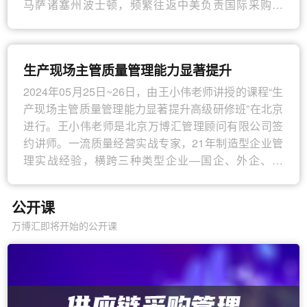
理等。在职期间，蔡老师每年会负责2~3个公司级的大
马萨诸塞州波士顿，频繁往返中美负责国际采购业
项目，帮助公司在供应链方面不断优化流程和成本，
务，并帮助企业改善采购管理水平。在采购与供应管
提高运营效率。通过多年的工作经历和项目实施，熟
理、商务谈判技巧领域颇有影响力。他曾在日本跨国
悉整个供应链的流程和实际操作，对供应链管理有着
公司中国集团公司担任采购部长，主要负责领导国际
生产现场主管质量管理能力显著提升
深刻的认识和理解。
采购工作。作为一流的采购专家，他具有超过20年的
采购实战经验和超过10年的培训教育经历。他具备独
2024年05月25日~26日，由王小伟老师讲授的课程“生
2005年负责编写物流紧缺人才的教材，2007年负责编
立开发和定制采购管理领域和商务谈判领域培训课程
产现场主管质量管理能力显著提升高级研修班”在北京
写供应链高级管理师的教材和考纲。主要出版书籍包
的能力。
进行。王小伟老师是北京万博汇管理顾问有限公司签
括：《供应链管理和基础》《供应链交付流程与实
约讲师。一流质量经营实战专家，21年制造型企业管
施》《供应链生产流程与库存》《供应链采购流程与
理实战经验，横跨三种类型企业—国企、外企、民
战略》
企；七大制造行业—机械、电子、电器、五金、电动
工具、服装、汽车零配件工作经验，曾任知名企业爱
公开课
仕达电器集团总裁助理、全球前十大眼镜制造企业香
万博汇即将开始的公开课
港雅视集团品质经理、浙江知名企业金磐机电集团常
务副总裁。至今为止7年培训咨询经历（具体祥见工作
履历），公开课场次超200场次，内训课超700多天，
培训人数超5万多人，培训满意率平均不低于90%；培
训过的知名客户有：美的集团、太原钢铁集团、奇瑞