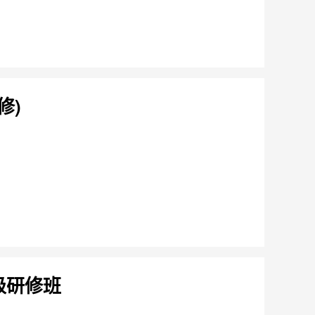
修)
级研修班