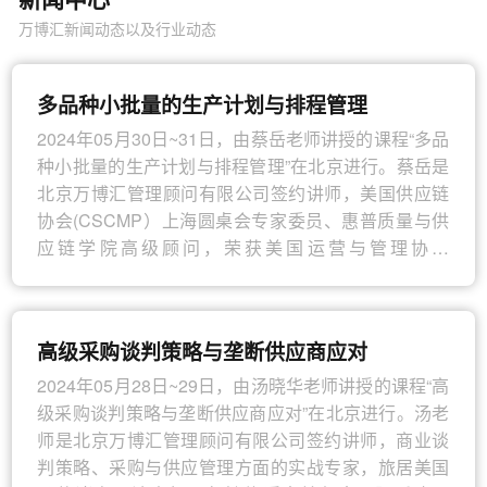
万博汇新闻动态以及行业动态
多品种小批量的生产计划与排程管理
2024年05月30日~31日，由蔡岳老师讲授的课程“多品
种小批量的生产计划与排程管理”在北京进行。蔡岳是
北京万博汇管理顾问有限公司签约讲师，美国供应链
协会(CSCMP）上海圆桌会专家委员、惠普质量与供
应链学院高级顾问，荣获美国运营与管理协会
(APICS）CPIM证书，精益六西格玛黑带
从事培训近十年，现为各家知名培训机构的签约讲
高级采购谈判策略与垄断供应商应对
师。
2024年05月28日~29日，由汤晓华老师讲授的课程“高
在培训之前，蔡老师在制造业有十多年从业经验，在
级采购谈判策略与垄断供应商应对”在北京进行。汤老
500强企业担任供应链管理的管理职位，涉及领域包括
师是北京万博汇管理顾问有限公司签约讲师，商业谈
生产计划、库存控制、sourcing、物料管理、仓储管
判策略、采购与供应管理方面的实战专家，旅居美国