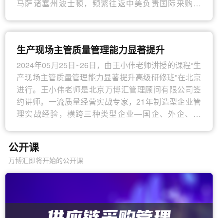
理等。在职期间，蔡老师每年会负责2~3个公司级的大
马萨诸塞州波士顿，频繁往返中美负责国际采购业
项目，帮助公司在供应链方面不断优化流程和成本，
务，并帮助企业改善采购管理水平。在采购与供应管
提高运营效率。通过多年的工作经历和项目实施，熟
理、商务谈判技巧领域颇有影响力。他曾在日本跨国
悉整个供应链的流程和实际操作，对供应链管理有着
公司中国集团公司担任采购部长，主要负责领导国际
生产现场主管质量管理能力显著提升
深刻的认识和理解。
采购工作。作为一流的采购专家，他具有超过20年的
采购实战经验和超过10年的培训教育经历。他具备独
2024年05月25日~26日，由王小伟老师讲授的课程“生
2005年负责编写物流紧缺人才的教材，2007年负责编
立开发和定制采购管理领域和商务谈判领域培训课程
产现场主管质量管理能力显著提升高级研修班”在北京
写供应链高级管理师的教材和考纲。主要出版书籍包
的能力。
进行。王小伟老师是北京万博汇管理顾问有限公司签
括：《供应链管理和基础》《供应链交付流程与实
约讲师。一流质量经营实战专家，21年制造型企业管
施》《供应链生产流程与库存》《供应链采购流程与
理实战经验，横跨三种类型企业—国企、外企、民
战略》
企；七大制造行业—机械、电子、电器、五金、电动
工具、服装、汽车零配件工作经验，曾任知名企业爱
公开课
仕达电器集团总裁助理、全球前十大眼镜制造企业香
万博汇即将开始的公开课
港雅视集团品质经理、浙江知名企业金磐机电集团常
务副总裁。至今为止7年培训咨询经历（具体祥见工作
履历），公开课场次超200场次，内训课超700多天，
培训人数超5万多人，培训满意率平均不低于90%；培
训过的知名客户有：美的集团、太原钢铁集团、奇瑞